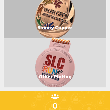
Shinny Copper
Other Plating
0