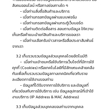
สังคมออนไลน์ หรือทางช่องทางใด ๆ
- เมื่อท่านสั่งซื้อสินค้าและบริการ
- เมื่อท่านกรอกข้อมูลผ่านแบบฟอร์ม
- เมื่อท่านกรอกข้อมูลผ่านกระทู้เว็บบอร์ด
- เมื่อท่านติดต่อสื่อสาร สอบถามข้อมูล ให้ความ
เห็นหรือคำแนะนำแก่สินค้าและบริการของเรา
- เมื่อท่านเลือกรับข่าวสารหรือสื่อประชาสัมพันธ์
จากเรา
3.2 เก็บรวบรวมข้อมูลส่วนบุคคลโดยอัตโนมัติ
- เมื่อท่านเข้าชมหรือใช้บริการเว็บไซต์ที่มีการใช้
คุกกี้ (Cookies) หรือเทคโนโลยีที่มีลักษณะคล้ายคลึง
กันเพื่อเก็บรวบรวมข้อมูลทางเทคนิคเกี่ยวกับราย
ละเอียดการใช้งานของท่าน
- ข้อมูลที่ได้รับจากการใช้บริการ และข้อมูลที่
เกี่ยวข้องกับการใช้บริการ เช่น ข้อมูลอุปกรณ์ที่เข้าใช้
งานบริการ (IP Address & MAC Address)
3.3 เก็บข้อมูลส่วนบุคคลของท่านจากบุคคล