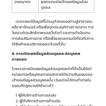
อาชญากร
ผลกระทบต่อเจ้าของข้อมูลส่วน
บุคคล
เราอาจแชร์ข้อมูลที่ไม่ระบุตัวตนของท่านสู่สาธารณะ
หรือ พาร์ทเนอร์ หรือเพื่อจุดประสงค์ทางการตลาด การ
วิเคราะห์ประสิทธิภาพของเว็บไซต์ และการดำเนินงาน
การส่งเสริมการขาย หรือเพื่อแสดงเทรนด์เกี่ยวกับการ
ใช้สินค้าและบริการของเราโดยทั่วไป
6. การเปิดเผยข้อมูลส่วนบุคคล ต่อบุคคล
ภายนอก
โดยเราอาจเปิดเผยข้อมูลส่วนบุคคลเท่าที่จำเป็นให้แก่
หน่วยงานหรือบุคคลภายนอกภายใต้ความยินยอมของ
เจ้าของข้อมูลส่วนบุคคลนั้น เว้นแต่จะได้กระทำภายใน
กรอบที่กฎหมายให้อำนาจไว้
1. ผู้ให้บริการด้านการขนส่ง
2. ผู้ให้บริการด้านการชำระเงิน