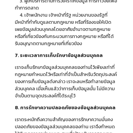
3. ผู้ให้บริการด้านการวิเคราะห์ข้อมูล การทำวิจัยเพื่อ
ทำการตลาด
4. เจ้าพนักงาน เจ้าหน้าที่รัฐ หน่วยงานของรัฐที่
มีหน้าที่กำกับดูแลตามกฎหมาย หรือที่ร้องขอให้เปิด
เผยข้อมูลส่วนบุคคลโดยอาศัยอำนาจตามกฎหมาย
หรือที่เกี่ยวข้องกับกระบวนการทางกฎหมาย หรือที่ได้
รับอนุญาตตามกฎหมายที่เกี่ยวข้อง
7. ระยะเวลาการเก็บรักษาข้อมูลส่วนบุคคล
เราจะเก็บรักษาข้อมูลส่วนบุคคลของท่านไว้เพียงเท่าที่
กฎหมายกำหนดไว้หรือเท่าที่จำเป็นสำหรับวัตถุประสงค์
ของการเก็บข้อมูลดังกล่าว เราจะลบหรือทำลายข้อมูล
ส่วนบุคคล เมื่อเห็นแล้วว่าการเก็บข้อมูลนั้น ไม่มีความ
จำเป็นตามจุดประสงค์ที่ได้ระบุไว้
8. การรักษาความปลอดภัยของข้อมูลส่วนบุคคล
เราตระหนักถึงความสำคัญของการรักษาความมั่นคง
ปลอดภัยของข้อมูลส่วนบุคคลของท่าน เราจึงกำหนด