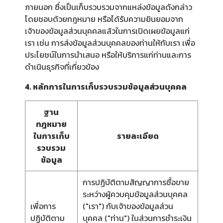
ภายนอก ซึ่งเป็นเก็บรวบรวมจากแหล่งข้อมูลดังกล่าว
โดยชอบด้วยกฎหมาย หรือได้รับความยินยอมจาก
เจ้าของข้อมูลส่วนบุคคลแล้วในการเปิดเผยข้อมูลแก่
เรา เช่น การส่งข้อมูลส่วนบุคคลของท่านให้กับเรา เพื่อ
ประโยชน์ในการนำเสนอ หรือให้บริการแก่ท่านและการ
ดำเนินธุรกิจที่เกี่ยวข้อง
4. หลักการในการเก็บรวบรวมข้อมูลส่วนบุคคล
ฐาน
กฎหมาย
ในการเก็บ
รายละเอียด
รวบรวม
ข้อมูล
การปฏิบัติตามสัญญาการซื้อขาย
ระหว่างผู้ควบคุมข้อมูลส่วนบุคคล
เพื่อการ
("เรา") กับเจ้าของข้อมูลส่วน
ปฏิบัติตาม
บุคคล ("ท่าน") ในส่วนการชำระเงิน