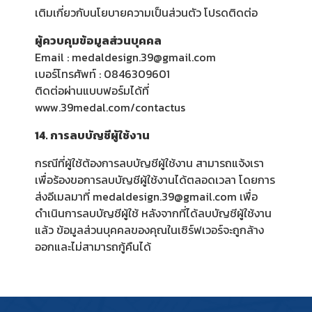
เติมเกี่ยวกับนโยบายความเป็นส่วนตัว โปรดติดต่อ
ผู้ควบคุมข้อมูลส่วนบุคคล
Email : medaldesign.39@gmail.com
เบอร์โทรศัพท์ : 0846309601
ติดต่อผ่านแบบฟอร์มได้ที่
www.39medal.com/contactus
14. การลบบัญชีผู้ใช้งาน
กรณีที่ผู้ใช้ต้องการลบบัญชีผู้ใช้งาน สามารถแจ้งเรา
เพื่อร้องขอการลบบัญชีผู้ใช้งานได้ตลอดเวลา โดยการ
ส่งอีเมลมาที่ medaldesign.39@gmail.com เพื่อ
ดำเนินการลบบัญชีผู้ใช้ หลังจากที่ได้ลบบัญชีผู้ใช้งาน
แล้ว ข้อมูลส่วนบุคคลของคุณในเซิร์ฟเวอร์จะถูกล้าง
ออกและไม่สามารถกู้คืนได้