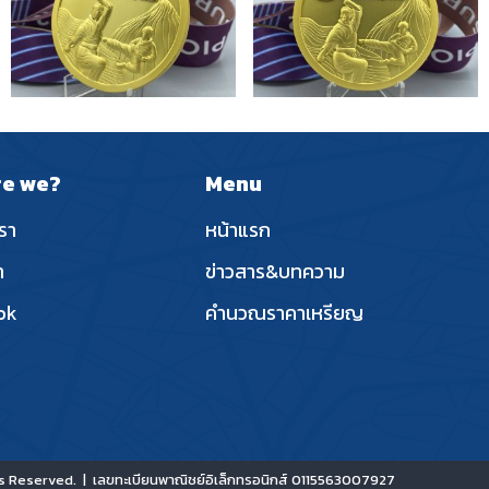
re we?
Menu
เรา
หน้าแรก
า
ข่าวสาร&บทความ
ok
คำนวณราคาเหรียญ
 Reserved. | เลขทะเบียนพาณิชย์อิเล็กทรอนิกส์ 0115563007927