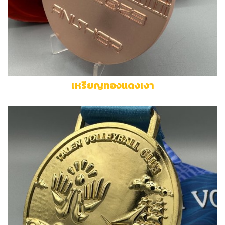
เหรียญทองแดงเงา