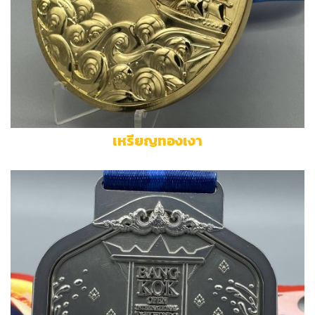
เหรียญทองเงา